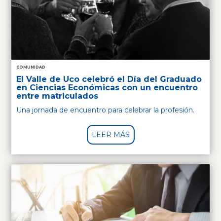
COMUNIDAD
El Valle de Uco celebró el Día del Graduado
en Ciencias Económicas con un encuentro
entre matriculados
Una jornada de encuentro para celebrar la profesión.
LEER MÁS