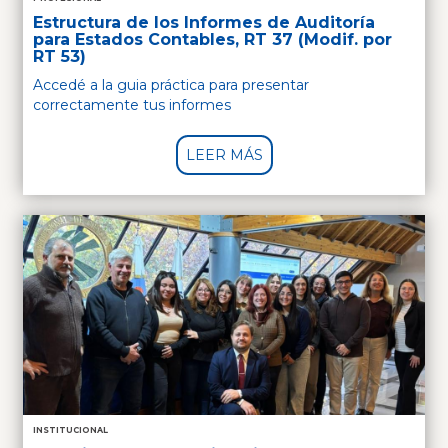
Estructura de los Informes de Auditoría
para Estados Contables, RT 37 (Modif. por
RT 53)
Accedé a la guia práctica para presentar
correctamente tus informes
LEER MÁS
INSTITUCIONAL