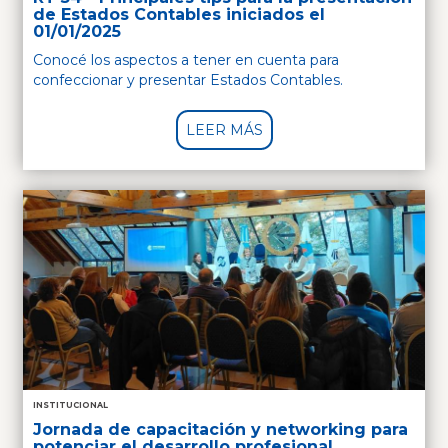
de Estados Contables iniciados el
01/01/2025
Conocé los aspectos a tener en cuenta para
confeccionar y presentar Estados Contables.
LEER MÁS
INSTITUCIONAL
Jornada de capacitación y networking para
potenciar el desarrollo profesional