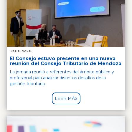
INSTITUCIONAL
El Consejo estuvo presente en una nueva
reunión del Consejo Tributario de Mendoza
La jornada reunió a referentes del ámbito público y
profesional para analizar distintos desafíos de la
gestión tributaria.
LEER MÁS